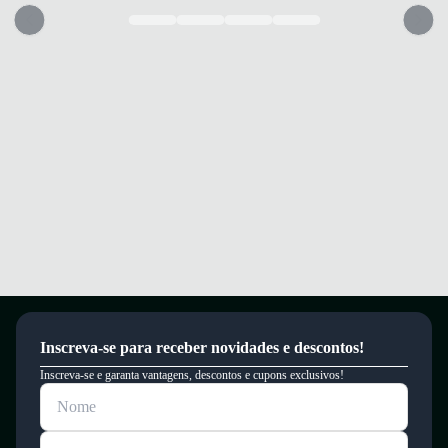
Sinta o conforto e a segurança a cada passo com o Tênis Moleca Floather
Classic.
Garantia
Este produto possui uma garantia contra defeitos de fabricação válida por
um período de 90 dias.
Inscreva-se para receber novidades e descontos!
Inscreva-se e garanta vantagens, descontos e cupons exclusivos!