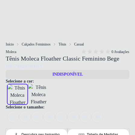
Início
Calçados Femininos
Tênis
Casual
Moleca
0 Avaliações
Tênis Moleca Floather Classic Feminino Bege
Ref: 7900245964163
INDISPONÍVEL
Selecione a cor:
Selecione o tamanho:
33
34
35
36
37
38
39
40
Descubra seu tamanho
Tabela de Medidas