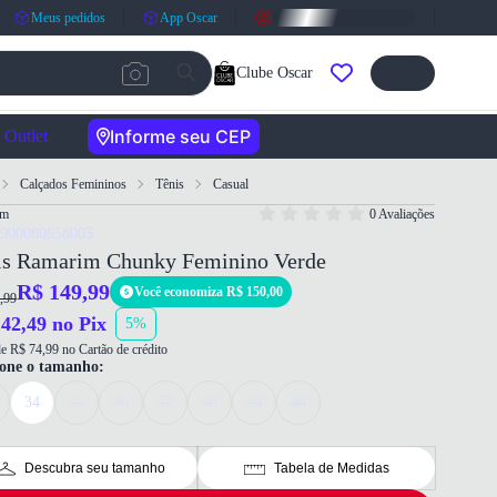
Meus pedidos
App Oscar
Clube Oscar
Informe seu CEP
Outlet
Calçados Femininos
Tênis
Casual
im
0 Avaliações
7900080658005
is Ramarim Chunky Feminino Verde
R$ 149,99
Você economiza R$ 150,00
,99
42,49 no Pix
5%
e R$ 74,99 no Cartão de crédito
ione o tamanho:
34
35
36
37
38
39
40
Descubra seu tamanho
Tabela de Medidas