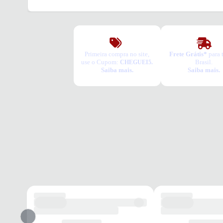
Primeira compra no site,
Frete Grátis*
para 
use o Cupom:
Brasil.
CHEGUEI5.
Saiba mais.
Saiba mais.