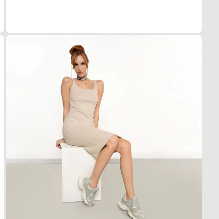
Sintét
FEC
Cadar
SOL
MAT
Borra
ADE
Alta
AMO
Médi
FOR
MAT
Tecid
ACO
Médi
USO
TIPO
Casua
Esse t
1. Es
2. Faç
3. Tro
A troc