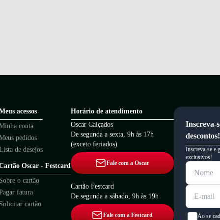
Meus acessos
Horário de atendimento
Inscreva-s
Oscar Calçados
Minha conta
De segunda a sexta, 9h às 17h
descontos!
Meus pedidos
(exceto feriados)
Lista de desejos
Inscreva-se e 
exclusivos!
Fale com a Oscar
Cartão Oscar - Festcard
Sobre o cartão
Cartão Festcard
Pagar fatura
De segunda a sábado, 9h às 19h
Solicitar cartão
Fale com a Festcard
Ao se cad