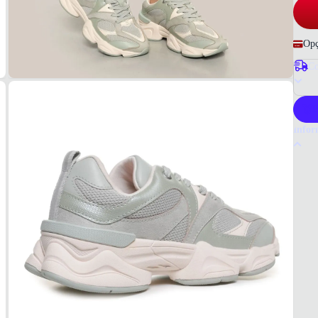
Opç
Co
P
Infor
Por q
O Tên
qualid
busca 
Tudo 
Verde
MAT
Tecido
COR
Verde
PAL