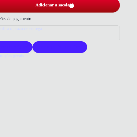
Adicionar a sacola
ões de pagamento
nfira o prazo de entrega
roduto original
Acompanha nota fiscal
mações gerais
ue comprar um tênis Ramarim?
is Ramarim oferece design moderno e conforto excepcional. Sua
ade garante durabilidade para o uso diário. Escolha ideal para quem
estilo e praticidade.
o que você precisa saber sobre Tênis Ramarim Chunky Feminino
ERIAL
/Material Sintético
MILHA