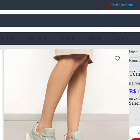
Cartão presente
eminino
Masculino
Infantil
Marcas
Cupons
Início
Ramar
Ref: 
Tên
R$ 299
R$ 1
ou 2x d
Selec
33