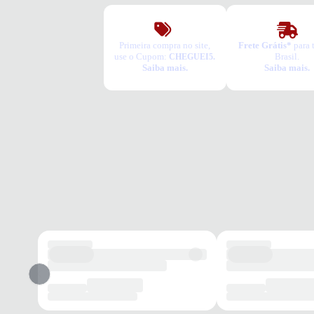
Primeira compra no site,
Frete Grátis*
para 
use o Cupom:
Brasil.
CHEGUEI5.
Saiba mais.
Saiba mais.