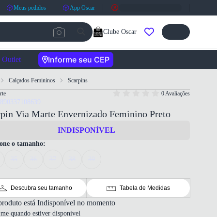
Meus pedidos
App Oscar
Clube Oscar
Informe seu CEP
Outlet
Calçados Femininos
Scarpins
rte
0 Avaliações
7890337108639
pin Via Marte Envernizado Feminino Preto
INDISPONÍVEL
ione o tamanho:
35
36
37
38
39
Descubra seu tamanho
Tabela de Medidas
produto está Indisponível no momento
-me quando estiver disponivel