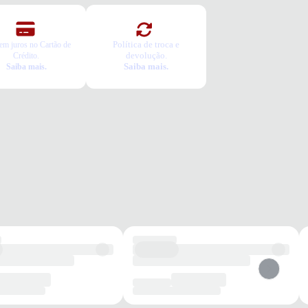
Política de troca e
em juros no Cartão de
devolução.
Crédito.
Saiba mais.
Saiba mais.