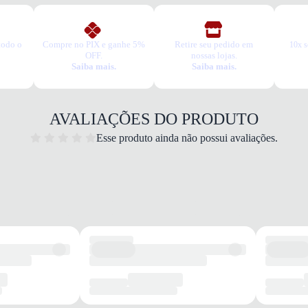
todo o
Compre no PIX e ganhe 5%
Retire seu pedido em
10x s
OFF.
nossas lojas.
Saiba mais.
Saiba mais.
AVALIAÇÕES DO PRODUTO
Esse produto ainda não possui avaliações.