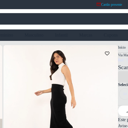
Cartão presente
eminino
Masculino
Infantil
Marcas
Cupons
Início
Via Ma
Ref: 
Scar
Selec
34
Este 
Avise