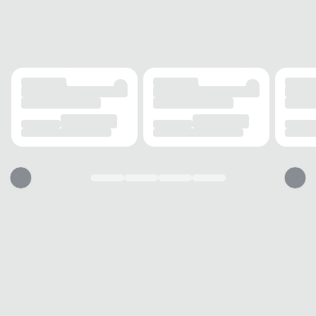
Fivela
SOLADO
MATERIAL
Borracha
ADERÊNCIA
Alta
AMORTECIMENTO
Médio
PALMILHA
MATERIAL
Espuma
TIPO
Anatômica
REMOVÍVEL
Não
BICO
TIPO
Arredondado
Esse sapato vai servir?