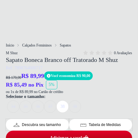
Início
Calçados Femininos
Sapatos
M Shuz
0 Avaliações
Sapato Boneca Branco off Tratorado M Shuz
Ref: 7898764000717
R$ 89,99
Você economiza R$ 90,00
R$ 179,99
R$ 85,49 no Pix
5%
ou 1x de R$ 89,99 no Cartão de crédito
Selecione o tamanho:
34
35
36
37
38
39
Descubra seu tamanho
Tabela de Medidas
Adicionar a sacola