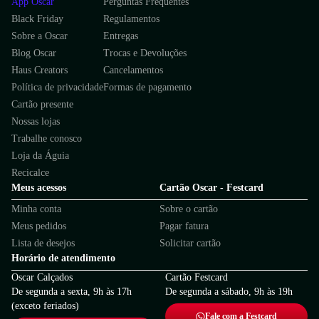
App Oscar
Perguntas Frequentes
Black Friday
Regulamentos
Sobre a Oscar
Entregas
Blog Oscar
Trocas e Devoluções
Haus Creators
Cancelamentos
Política de privacidade
Formas de pagamento
Cartão presente
Nossas lojas
Trabalhe conosco
Loja da Águia
Recicalce
Meus acessos
Cartão Oscar - Festcard
Minha conta
Sobre o cartão
Meus pedidos
Pagar fatura
Lista de desejos
Solicitar cartão
Horário de atendimento
Oscar Calçados
Cartão Festcard
De segunda a sexta, 9h às 17h
De segunda a sábado, 9h às 19h
(exceto feriados)
Fale com a Festcard