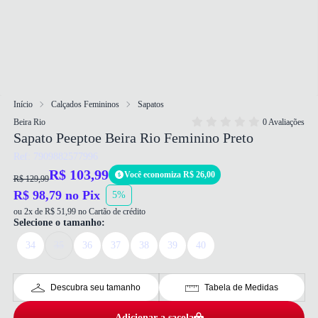
Início
Calçados Femininos
Sapatos
Beira Rio
0 Avaliações
Sapato Peeptoe Beira Rio Feminino Preto
Ref: 7909882577996
R$ 103,99
Você economiza R$ 26,00
R$ 129,99
R$ 98,79 no Pix
5%
ou 2x de R$ 51,99 no Cartão de crédito
Selecione o tamanho:
34
35
36
37
38
39
40
Descubra seu tamanho
Tabela de Medidas
Adicionar a sacola