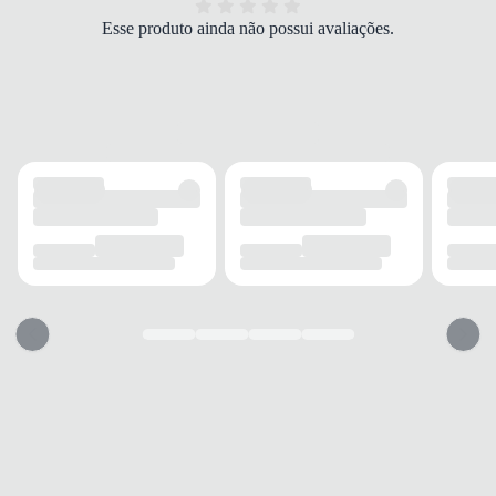
em um calçado que alia
tecnologia, modernidade e qualidade
. Mais do
Esse produto ainda não possui avaliações.
que um chinelo, é uma escolha inteligente para quem deseja relaxar os
EVA com tecnologia Mizuno Enerzy — leve, macio
Material
pés com máxima absorção de impacto e a confiança de uma marca
e de alta absorção de impacto
referência em performance esportiva.
Forro
EVA Interno
Palmilha
EVA Macio
Solado
EVA
Detalhes
Tecnologia Mizuno Enerzy com amortecimento
Adicionais
superior; design slide sem tiras; pisada neutra
Garantia
Contra Defeito de Fabricação por 90 dias
Origem
Fabricado no Brasil
Produto
Sim
Original
Acompanha
Sim
Nota Fiscal