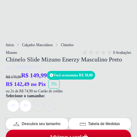
Início
Calçados Masculinos
Chinelos
Mizuno
0 Avaliações
Chinelo Slide Mizuno Enerzy Masculino Preto
Ref: 7893659603752
R$ 149,99
Você economiza R$ 30,00
R$ 179,99
R$ 142,49 no Pix
5%
ou 2x de R$ 74,99 no Cartão de crédito
Selecione o tamanho:
37
39
41
43
Descubra seu tamanho
Tabela de Medidas
Adicionar a sacola