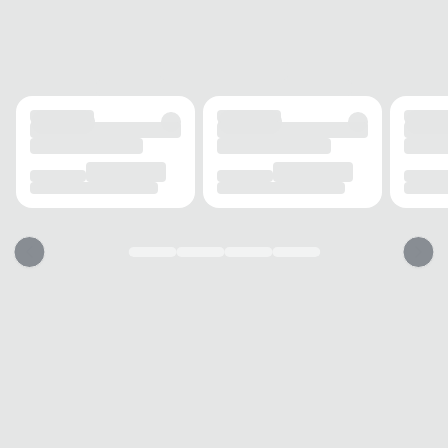
Sem forro
SOLADO
Borracha
OCASIÃO
USO
Casual
AMBIENTE
Praia
ESTILO
Urbano
PALMILHA
MATERIAL
Borracha
TIPO
Texturizada
REMOVÍVEL
Não
BICO
TIPO