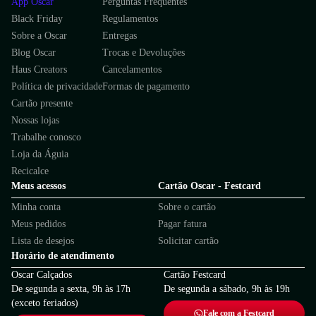
App Oscar
Perguntas Frequentes
Black Friday
Regulamentos
Sobre a Oscar
Entregas
Blog Oscar
Trocas e Devoluções
Haus Creators
Cancelamentos
Política de privacidade
Formas de pagamento
Cartão presente
Nossas lojas
Trabalhe conosco
Loja da Águia
Recicalce
Meus acessos
Cartão Oscar - Festcard
Minha conta
Sobre o cartão
Meus pedidos
Pagar fatura
Lista de desejos
Solicitar cartão
Horário de atendimento
Oscar Calçados
Cartão Festcard
De segunda a sexta, 9h às 17h
De segunda a sábado, 9h às 19h
(exceto feriados)
Fale com a Festcard