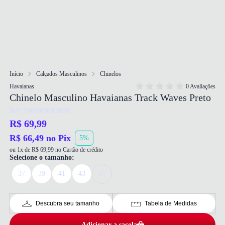
Início
Calçados Masculinos
Chinelos
Havaianas
0 Avaliações
Chinelo Masculino Havaianas Track Waves Preto
Ref: 7909989912690
R$ 69,99
R$ 66,49 no Pix
5%
ou 1x de R$ 69,99 no Cartão de crédito
Selecione o tamanho:
37
39
41
43
45
Descubra seu tamanho
Tabela de Medidas
Adicionar a sacola