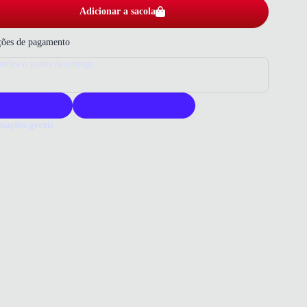
Adicionar a sacola
ões de pagamento
nfira o prazo de entrega
roduto original
Acompanha nota fiscal
mações gerais
ue comprar uma bota M Shuz?
a M Shuz oferece estilo moderno e conforto para jovens. Seu design
o garante durabilidade e praticidade. Ideal para looks casuais com
ade reconhecida.
o que você precisa saber sobre Bota M Shuz Chunky Cano Curto
l Preta
ERIAL
ico