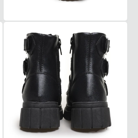
Redo
FEC
Zíper
CAN
TIPO
Curto
ALT
Baixo
CIRC
29 cm
SAL
TIPO
Trato
ALT
2 cm
SOL
TIPO
Trato
Essa b
1. Es
2. Faç
3. Tro
A troc