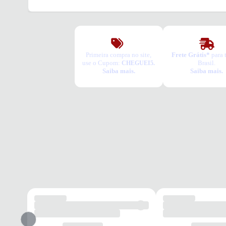
Primeira compra no site,
Frete Grátis*
para 
use o Cupom:
Brasil.
CHEGUEI5.
Saiba mais.
Saiba mais.