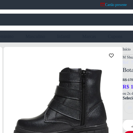
Cartão presente
eminino
Masculino
Infantil
Marcas
Cupons
Início
M Shuz
Ref: 
Bot
R$ 179
R$ 1
ou 2x d
Selec
28