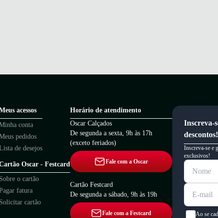
Meus acessos
Horário de atendimento
Inscreva-s
Oscar Calçados
Minha conta
De segunda a sexta, 9h às 17h
descontos!
Meus pedidos
(exceto feriados)
Lista de desejos
Inscreva-se e 
exclusivos!
Fale com a Oscar
Cartão Oscar - Festcard
Sobre o cartão
Cartão Festcard
Pagar fatura
De segunda a sábado, 9h às 19h
Solicitar cartão
Fale com a Festcard
Ao se cad