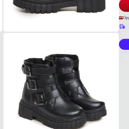
Opç
Co
P
Infor
Por q
A Bot
robust
qualid
Tudo 
Juveni
MAT
Sintét
COR
Preto
BICO