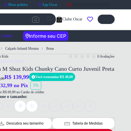
Meus pedidos
App Oscar
Clube Oscar
Informe seu CEP
Outlet
Calçado Infantil Menina
Botas
 Kids
0 Avaliações
7908164926095
a M Shuz Kids Chunky Cano Curto Juvenil Preta
R$ 139,99
Você economiza R$ 40,00
,99
32,99 no Pix
5%
e R$ 69,99 no Cartão de crédito
ione o tamanho:
29
30
31
32
33
34
35
36
Descubra seu tamanho
Tabela de Medidas