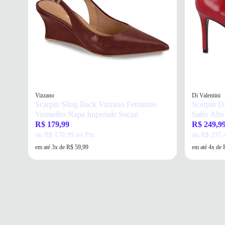
Vizzano
Di Valentini
Scarpin Sling Back Vizzano Feminino
Scarpin D
Vermelho Napa Imperiale Social
Salto Alto
R$ 179,99
R$ 249,9
ou R$ 170,99 no Pix
ou R$ 237,
em até 3x de R$ 59,99
em até 4x de 