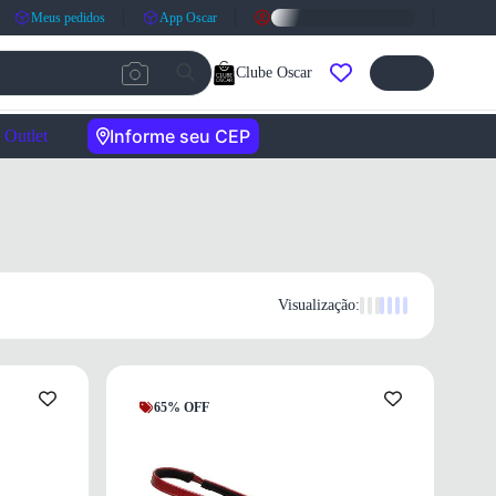
Meus pedidos
App Oscar
Clube Oscar
Informe seu CEP
Outlet
Visualização:
65% OFF