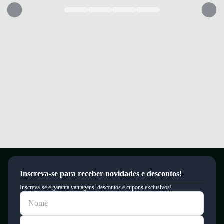
Garantia
Este produto possui uma garantia contra defeitos de fabricação válida por
um período de 90 dias.
Inscreva-se para receber novidades e descontos!
Inscreva-se e garanta vantagens, descontos e cupons exclusivos!