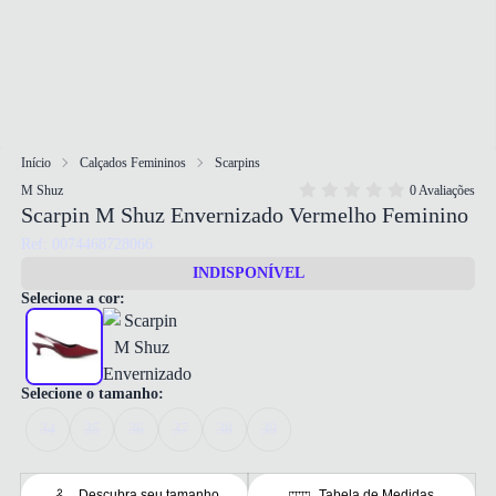
Início
Calçados Femininos
Scarpins
M Shuz
0 Avaliações
Scarpin M Shuz Envernizado Vermelho Feminino
Ref: 0074468728066
INDISPONÍVEL
Selecione a cor:
Selecione o tamanho:
34
35
36
37
38
39
Descubra seu tamanho
Tabela de Medidas