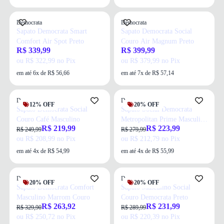
Democrata
Democrata
Sapato Democrata Smart
Sapato Democrata Social
Comfort Air Spot Preto
Couro Air Magnum Preto
R$ 339,99
R$ 399,99
ou R$ 322,99 no Pix
ou R$ 379,99 no Pix
em até 6x de R$ 56,66
em até 7x de R$ 57,14
Democrata
Democrata
12% OFF
20% OFF
Sapato Democrata Social
Sapato Social Democrata
Couro Café Masculino
Metropolitan Prime Masculino
R$ 219,99
R$ 223,99
Preto
R$ 249,99
R$ 279,99
ou R$ 208,99 no Pix
ou R$ 212,79 no Pix
em até 4x de R$ 54,99
em até 4x de R$ 55,99
Democrata
Democrata
20% OFF
20% OFF
Sapato Democrata Comfort
Sapato Masculino Social
Masculino Marrom Couro
Couro Democrata Preto
R$ 263,92
R$ 231,99
R$ 329,90
R$ 289,99
ou R$ 250,72 no Pix
ou R$ 220,39 no Pix