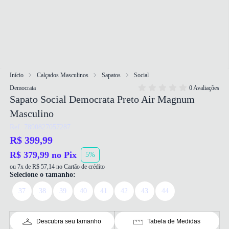
Início
Calçados Masculinos
Sapatos
Social
Democrata
0 Avaliações
Sapato Social Democrata Preto Air Magnum
Masculino
Ref: 7890827057287
R$ 399,99
R$ 379,99 no Pix
5%
ou 7x de R$ 57,14 no Cartão de crédito
Selecione o tamanho:
37
38
39
40
41
42
43
44
Descubra seu tamanho
Tabela de Medidas