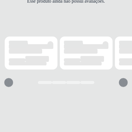
Esse produto ainda não possui avaliações.
MODELO
Social
FECHAMENTO
Sem Cadarço
SOLADO
MATERIAL
T.R.
ADERÊNCIA
Alta
AMORTECIMENTO
AIR
PALMILHA
MATERIAL
P.U.
TIPO
Conforto
BICO
TIPO