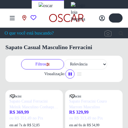
Sapato Casual Masculino Ferracini
Filtros
Visualização:
Ferracini
Ferracini
Sapato Casual Ferracini
Sapato Ferracini Couro
Melnik Masculino Conhaque
Marrom Masculino
R$ 369,99
R$ 329,99
Couro
ou R$ 351,49 no Pix
ou R$ 313,49 no Pix
em até 7x de R$ 52,85
em até 6x de R$ 54,99