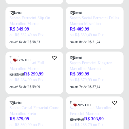
Ferracini
Ferracini
Sapato Ferracini Slip On
Sapato Social Ferracini Dallas
Masculino Marrom
Marrom Masculino
R$ 349,99
R$ 409,99
ou R$ 332,49 no Pix
ou R$ 389,49 no Pix
em até 6x de R$ 58,33
em até 8x de R$ 51,24
Ferracini
Ferracini
12% OFF
Sapato Ferracini Full
Sapato Ferracini Kingston
Masculino Marrom
Masculino Marrom
R$ 299,99
R$ 399,99
R$ 339,99
ou R$ 284,99 no Pix
ou R$ 379,99 no Pix
em até 5x de R$ 59,99
em até 7x de R$ 57,14
Ferracini
Ferracini
20% OFF
Sapato Casual Ferracini Couro
Sapato Slip On Masculino
Masculino Preto
Ferracini Marrom
R$ 379,99
R$ 303,99
R$ 379,99
ou R$ 360,99 no Pix
ou R$ 288,79 no Pix