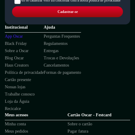
Ao se cadastrar você irá concordar com a nossa política de privacidade
Cadastrar-se
Institucional
Ajuda
App Oscar
Perguntas Frequentes
Black Friday
Regulamentos
Sobre a Oscar
Entregas
Blog Oscar
Trocas e Devoluções
Haus Creators
Cancelamentos
Política de privacidade
Formas de pagamento
Cartão presente
Nossas lojas
Trabalhe conosco
Loja da Águia
Recicalce
Meus acessos
Cartão Oscar - Festcard
Minha conta
Sobre o cartão
Meus pedidos
Pagar fatura