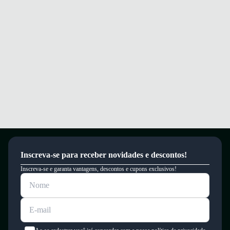
Garantia
Este produto possui uma garantia contra defeitos de fabricação válida por
um período de 90 dias.
Inscreva-se para receber novidades e descontos!
Inscreva-se e garanta vantagens, descontos e cupons exclusivos!