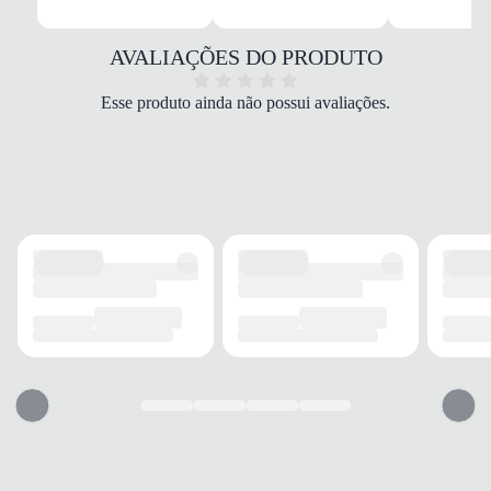
Material
Couro legítimo
COR
AVALIAÇÕES DO PRODUTO
Preto
MODELO
Esse produto ainda não possui avaliações.
Derby
FECHAMENTO
Cadarço elástico
SOLADO
MATERIAL
Borracha
ADERÊNCIA
Alta
AMORTECIMENTO
Tecnologia Float
PALMILHA
MATERIAL
Espuma
TIPO