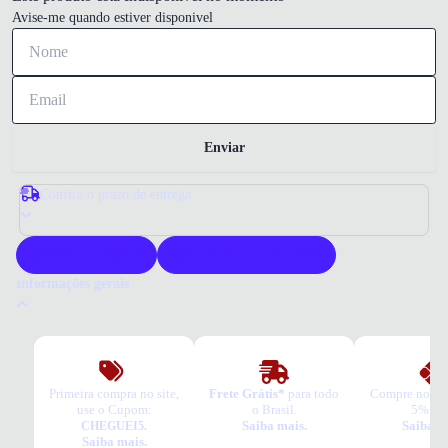
Avise-me quando estiver disponivel
Enviar
Confira o prazo de entrega
Produto original
Acompanha nota fiscal
Informações gerais
Por que comprar um sapato Ferracini?
O Sapato Ferracini oferece qualidade superior com cabedal em couro
legítimo. Seu design clássico garante versatilidade para diversas ocasiões.
Conforto e durabilidade são destaque para o usuário exigente.
Primeira compra no site,
Frete Grátis*
para todo
Compre no PI
use o Cupom:
o Brasil.
5% OF
Tudo o que você precisa saber sobre Sapato Ferracini Fluence Masculino
Saiba mais.
Saiba m
CHEGUEI5.
Preto
Saiba mais.