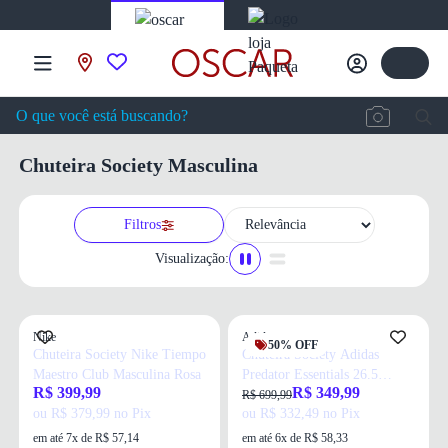
Chuteira Society Masculina
Filtros
Visualização:
Nike
Adidas
50% OFF
Chuteira Society Nike Tiempo
Chuteira Society Adidas
Maestro Club Masculina Rosa
Predator Essentials 26.5
R$ 399,99
R$ 349,99
Masculina Preta
R$ 699,99
ou R$ 379,99 no Pix
ou R$ 332,49 no Pix
em até 7x de R$ 57,14
em até 6x de R$ 58,33