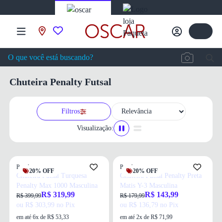
Chuteira Penalty Futsal
Filtros
Visualização:
Penalty
Penalty
20% OFF
20% OFF
Chuteira Futsal Turquesa
Chuteira Futsal Penalty Preta
Penalty Max 1000 Masculina
Matis Y-3 Masculina
R$ 319,99
R$ 143,99
R$ 399,99
R$ 179,99
ou R$ 303,99 no Pix
ou R$ 136,79 no Pix
em até 6x de R$ 53,33
em até 2x de R$ 71,99