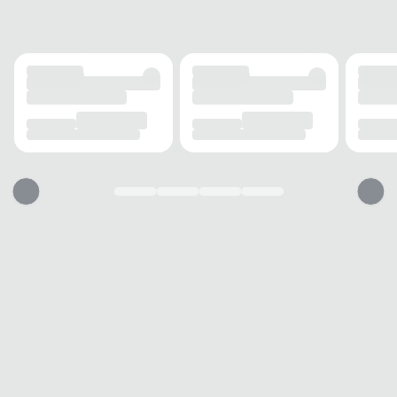
SOLADO
MATERIAL
Borracha
ADERÊNCIA
Alta
AMORTECIMENTO
Médio
CANO
TIPO
Baixo
ELASTICIDADE
Leve
ACOLCHOAMENTO
Moderado
PALMILHA
TIPO
Anatômica
Essa chuteira vai servir?