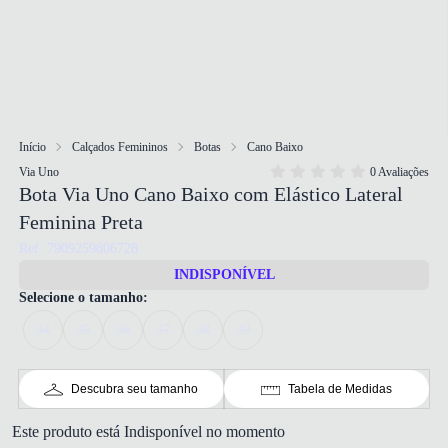
Início
Calçados Femininos
Botas
Cano Baixo
Via Uno
0 Avaliações
Bota Via Uno Cano Baixo com Elástico Lateral
Feminina Preta
Ref: 7909259806728
INDISPONÍVEL
Selecione o tamanho:
34
35
36
37
38
39
Descubra seu tamanho
Tabela de Medidas
Este produto está Indisponível no momento