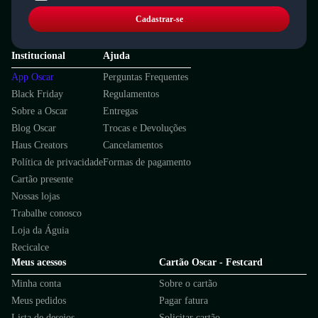
Cadastrar-se
Institucional
Ajuda
App Oscar
Perguntas Frequentes
Black Friday
Regulamentos
Sobre a Oscar
Entregas
Blog Oscar
Trocas e Devoluções
Haus Creators
Cancelamentos
Política de privacidade
Formas de pagamento
Cartão presente
Nossas lojas
Trabalhe conosco
Loja da Águia
Recicalce
Meus acessos
Cartão Oscar - Festcard
Minha conta
Sobre o cartão
Meus pedidos
Pagar fatura
Lista de desejos
Solicitar cartão