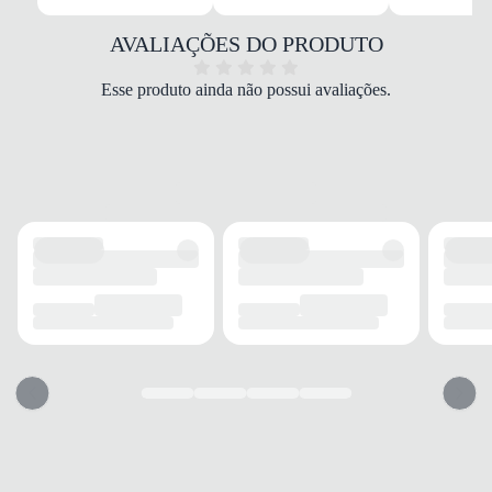
Mestiço
COR
AVALIAÇÕES DO PRODUTO
Preto
BICO
Esse produto ainda não possui avaliações.
Arredondado
FECHAMENTO
Elástico lateral
CANO
TIPO
Baixo
ALTURA
Baixo
CIRCUNFERÊNCIA
25 cm
SALTO
TIPO
Bloco
ALTURA