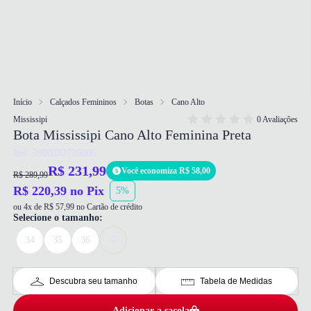
Início
Calçados Femininos
Botas
Cano Alto
Mississipi
0 Avaliações
Bota Mississipi Cano Alto Feminina Preta
Ref: 7900282736006
R$ 231,99
Você economiza R$ 58,00
R$ 289,99
R$ 220,39 no Pix
5%
ou 4x de R$ 57,99 no Cartão de crédito
Selecione o tamanho:
34
35
36
37
Descubra seu tamanho
Tabela de Medidas
Adicionar a sacola