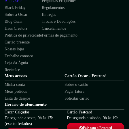
App Oscar
Perguntas Frequentes
Black Friday
Regulamentos
Sobre a Oscar
Entregas
Blog Oscar
Trocas e Devoluções
Haus Creators
Cancelamentos
Política de privacidade
Formas de pagamento
Cartão presente
Nossas lojas
Trabalhe conosco
Loja da Águia
Recicalce
Meus acessos
Cartão Oscar - Festcard
Minha conta
Sobre o cartão
Meus pedidos
Pagar fatura
Lista de desejos
Solicitar cartão
Horário de atendimento
Oscar Calçados
Cartão Festcard
De segunda a sexta, 9h às 17h
De segunda a sábado, 9h às 19h
(exceto feriados)
Fale com a Festcard