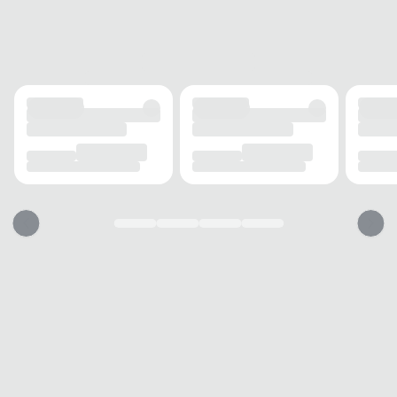
Redondo
FECHAMENTO
Cadarço
CANO
TIPO
Médio
ALTURA
15 cm
CIRCUNFERÊNCIA
30 cm
SALTO
TIPO
Rasteiro
ALTURA
3 cm
SOLADO
TIPO
Emborrachado
Essa bota vai servir?
1. Escolha seu número
2. Faça o pedido e prove