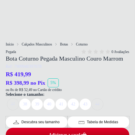
Início
Calçados Masculinos
Botas
Coturno
Pegada
0 Avaliações
Bota Coturno Pegada Masculino Couro Marrom
Ref: 7909940397078
R$ 419,99
R$ 398,99 no Pix
5%
ou 8x de R$ 52,49 no Cartão de crédito
Selecione o tamanho:
37
38
39
40
41
42
43
44
Descubra seu tamanho
Tabela de Medidas
Adicionar a sacola