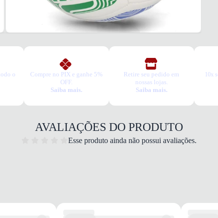
todo o
Compre no PIX e ganhe 5%
Retire seu pedido em
10x s
OFF.
nossas lojas.
Saiba mais.
Saiba mais.
AVALIAÇÕES DO PRODUTO
Esse produto ainda não possui avaliações.