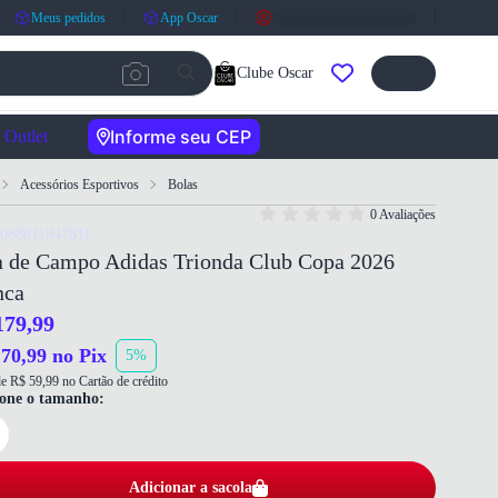
Meus pedidos
App Oscar
Clube Oscar
Informe seu CEP
Outlet
Acessórios Esportivos
Bolas
0 Avaliações
4068811947811
a de Campo Adidas Trionda Club Copa 2026
nca
179,99
70,99 no Pix
5%
e R$ 59,99 no Cartão de crédito
ione o tamanho:
Adicionar a sacola