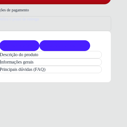
ões de pagamento
nfira o prazo de entrega
Produto original
Acompanha nota fiscal
Descrição do produto
Bola Adidas Trionda Club
Branca Futebol
Informações gerais
A
Bola de Campo Adidas Trionda Club
é a
Principais dúvidas (FAQ)
escolha ideal para elevar o nível das suas partidas.
Com design inspirado na
Copa do Mundo 2026
,
ela combina
precisão e desempenho
em campo.
Sua construção robusta oferece
controle superior
e
estabilidade, garantindo uma experiência de jogo
autêntica e dinâmica para todos os jogadores.
Desenvolvida com material em
TPU de alta
resistência
, esta bola apresenta uma
superfície