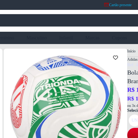
Cartão presente
eminino
Masculino
Infantil
Marcas
Cupons
Início
Adidas
Ref: 
Bol
Bra
R$ 
R$ 1
ou 3x d
Selec
UN