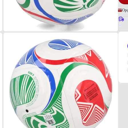
Opç
Co