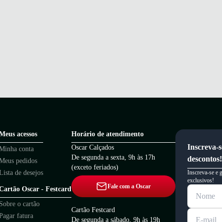
Meus acessos
Horário de atendimento
Inscreva-s
Oscar Calçados
Minha conta
De segunda a sexta, 9h às 17h
descontos!
Meus pedidos
(exceto feriados)
Lista de desejos
Inscreva-se e 
exclusivos!
Fale com a Oscar
Cartão Oscar - Festcard
Sobre o cartão
Cartão Festcard
Pagar fatura
De segunda a sábado, 9h às 19h