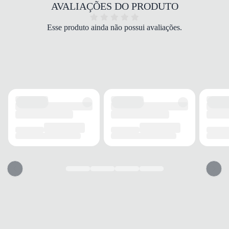
COR
AVALIAÇÕES DO PRODUTO
Branco
TIPO DE SALTO
Esse produto ainda não possui avaliações.
Rasteiro
ALTURA DO SALTO
0 cm
SOLADO
MATERIAL
Non-marking
ADERÊNCIA
Alta
AMORTECIMENTO
Médio
FECHAMENTO
TIPO
Alça móvel
POSIÇÃO
Traseira
BICO