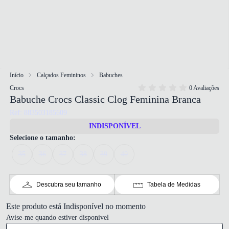
Início
Calçados Femininos
Babuches
Crocs
0 Avaliações
Babuche Crocs Classic Clog Feminina Branca
Ref: 883503185609
INDISPONÍVEL
Selecione o tamanho:
35
36
37
38
39
40
Descubra seu tamanho
Tabela de Medidas
Este produto está Indisponível no momento
Avise-me quando estiver disponivel