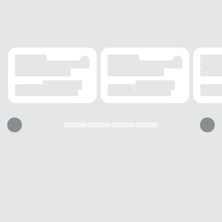
ALTURA DO SALTO
2 cm
SOLADO
MATERIAL
EVA
ADERÊNCIA
Média
AMORTECIMENTO
Sim
FECHAMENTO
TIPO
Tira
POSIÇÃO
Traseira
AJUSTE REGULÁVEL
Sim
BICO
TIPO
Redondo