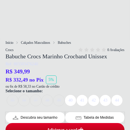
Início
Calçados Masculinos
Babuches
Crocs
0 Avaliações
Babuche Crocs Marinho Crocband Unissex
Ref: 883503476240
R$ 349,99
R$ 332,49 no Pix
5%
ou 6x de R$ 58,33 no Cartão de crédito
Selecione o tamanho:
35
36
37
38
39
40
41
42
43
44
Descubra seu tamanho
Tabela de Medidas
Adicionar a sacola