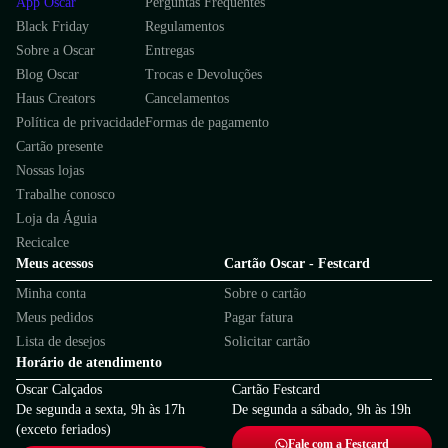
App Oscar
Perguntas Frequentes
Black Friday
Regulamentos
Sobre a Oscar
Entregas
Blog Oscar
Trocas e Devoluções
Haus Creators
Cancelamentos
Política de privacidade
Formas de pagamento
Cartão presente
Nossas lojas
Trabalhe conosco
Loja da Águia
Recicalce
Meus acessos
Cartão Oscar - Festcard
Minha conta
Sobre o cartão
Meus pedidos
Pagar fatura
Lista de desejos
Solicitar cartão
Horário de atendimento
Oscar Calçados
Cartão Festcard
De segunda a sexta, 9h às 17h
De segunda a sábado, 9h às 19h
(exceto feriados)
Fale com a Festcard