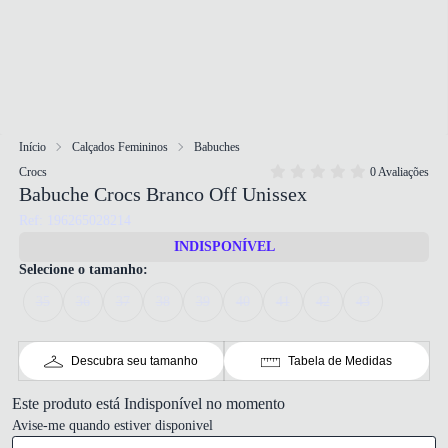
Início
Calçados Femininos
Babuches
Crocs
0 Avaliações
Babuche Crocs Branco Off Unissex
Ref: 196265028214
INDISPONÍVEL
Selecione o tamanho:
35
36
37
38
39
40
41
42
43
Descubra seu tamanho
Tabela de Medidas
Este produto está Indisponível no momento
Avise-me quando estiver disponivel