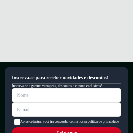
Este produto possui uma garantia contra defeitos de fabricação válida por
um período de 90 dias.
Inscreva-se para receber novidades e descontos!
Inscreva-se e garanta vantagens, descontos e cupons exclusivos!
Ao se cadastrar você irá concordar com a nossa política de privacidade
Cadastrar-se