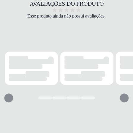
Branco Off
AVALIAÇÕES DO PRODUTO
TIPO DE SALTO
Rasteiro
Esse produto ainda não possui avaliações.
ALTURA DO SALTO
0 cm
SOLADO
MATERIAL
Croslite
ADERÊNCIA
Média
AMORTECIMENTO
Sim
FECHAMENTO
TIPO
Tira
POSIÇÃO
Traseira
AJUSTE REGULÁVEL
Sim