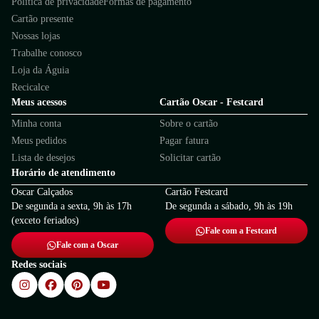
Política de privacidade
Formas de pagamento
Garantia
Este produto possui uma garantia contra defeitos de fabricação válida por
Cartão presente
um período de 90 dias.
Nossas lojas
Trabalhe conosco
Loja da Águia
Recicalce
Meus acessos
Cartão Oscar - Festcard
Minha conta
Sobre o cartão
Meus pedidos
Pagar fatura
Lista de desejos
Solicitar cartão
Horário de atendimento
Oscar Calçados
Cartão Festcard
De segunda a sexta, 9h às 17h
De segunda a sábado, 9h às 19h
(exceto feriados)
Fale com a Festcard
Fale com a Oscar
Redes sociais