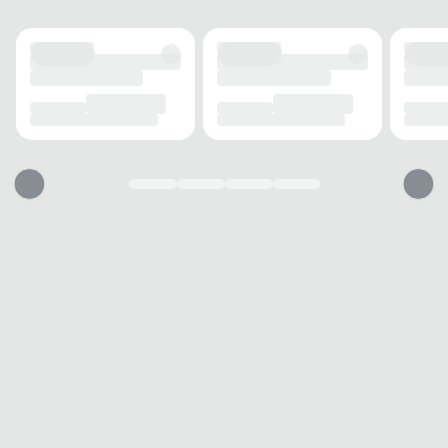
Casual
Dia a dia
Leve
Conforto
Versátil
Prático