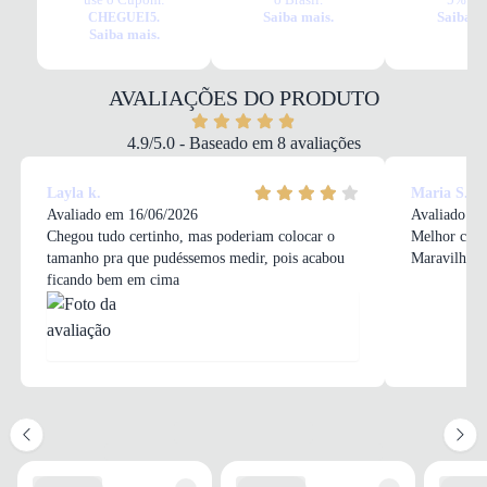
Tudo o que você precisa saber sobre Babuche Crocs Bayaband Feminino
Saiba mais.
Saiba m
CHEGUEI5.
Rosa
Saiba mais.
MATERIAL
Borracha
COR
AVALIAÇÕES DO PRODUTO
Rosa
TIPO DE SALTO
4.9/5.0 - Baseado em 8 avaliações
Rasteiro
ALTURA DO SALTO
Layla k.
Maria S.
0 cm
Avaliado em 16/06/2026
Avaliado em
Chegou tudo certinho, mas poderiam colocar o
Melhor com
tamanho pra que pudéssemos medir, pois acabou
Maravilhoso.
ficando bem em cima
SOLADO
MATERIAL
Borracha
ADERÊNCIA
Alta
AMORTECIMENTO
Médio
FECHAMENTO
TIPO