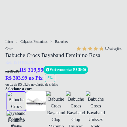
Início
Calçados Femininos
Babuches
Crocs
8 Avaliações
Babuche Crocs Bayaband Feminino Rosa
Ref: 191448953437
R$ 319,99
Você economiza R$ 50,00
R$ 369,99
R$ 303,99 no Pix
5%
ou 6x de R$ 53,33 no Cartão de crédito
Selecione a cor: