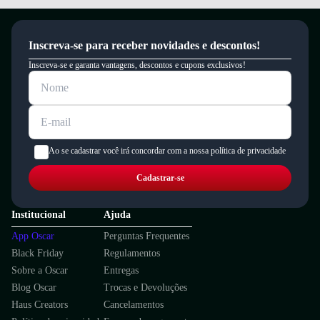
Inscreva-se para receber novidades e descontos!
Inscreva-se e garanta vantagens, descontos e cupons exclusivos!
Ao se cadastrar você irá concordar com a nossa política de privacidade
Cadastrar-se
Quais os benefícios de escolher esse modelo?
Material em borracha que proporciona leveza e resistência para uso
prolongado.
Institucional
Ajuda
Design ventilado que garante respirabilidade e conforto durante o uso.
App Oscar
Perguntas Frequentes
Tira ajustável que oferece ajuste seguro e facilidade para calçar.
Conforto e segurança em cada passo para o seu dia a dia.
Black Friday
Regulamentos
Dica de Tamanho
Sobre a Oscar
Entregas
Os modelos da Crocs podem variar no calce. Para aproveitar todo o
Blog Oscar
Trocas e Devoluções
conforto característico da marca, recomendamos escolher um tamanho
Haus Creators
Cancelamentos
maior que o habitual.