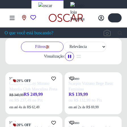
Filtros
Visualização:
Mizuno
Vizzano
29% OFF
Chuteira Society Mizuno
Scarpin Vizzano Bege Basic
Morelia Club Masculina Preta
Feminino
R$ 249,99
R$ 139,99
R$ 349,99
ou R$ 237,49 no Pix
ou R$ 132,99 no Pix
em até 4x de R$ 62,49
em até 2x de R$ 69,99
Modare
Vizzano
20% OFF