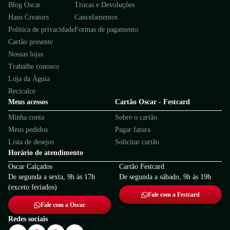
Blog Oscar
Trocas e Devoluções
Haus Creators
Cancelamentos
Política de privacidade
Formas de pagamento
Cartão presente
Nossas lojas
Trabalhe conosco
Loja da Águia
Recicalce
Meus acessos
Cartão Oscar - Festcard
Minha conta
Sobre o cartão
Meus pedidos
Pagar fatura
Lista de desejos
Solicitar cartão
Horário de atendimento
Oscar Calçados
Cartão Festcard
De segunda a sexta, 9h às 17h
De segunda a sábado, 9h às 19h
(exceto feriados)
Fale com a Festcard
Fale com a Oscar
Redes sociais