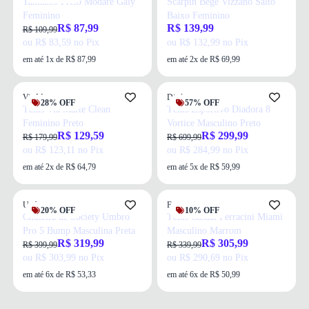
Tamanco Preto Modare Galy
Scarpin Bege Vizzano Salto
Feminino
Baixo Feminino
R$ 87,99
R$ 139,99
R$ 109,99
ou R$ 83,59 no Pix
ou R$ 132,99 no Pix
em até 1x de R$ 87,99
em até 2x de R$ 69,99
Via Marte
Diadora
28% OFF
57% OFF
Tênis Via Marte Clean
Tênis Esportivo Diadora 8
Feminino Preto
Vortice Masculino Preto
R$ 129,59
R$ 299,99
R$ 179,99
R$ 699,99
ou R$ 123,11 no Pix
ou R$ 284,99 no Pix
em até 2x de R$ 64,79
em até 5x de R$ 59,99
Umbro
Ferracini
20% OFF
10% OFF
Chuteira de Society Umbro
Tênis Casual Ferracini Miami
Pro 5 Bump Masculina Preta
Masculino Marrom
R$ 319,99
R$ 305,99
R$ 399,99
R$ 339,99
ou R$ 303,99 no Pix
ou R$ 290,69 no Pix
em até 6x de R$ 53,33
em até 6x de R$ 50,99