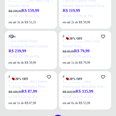
Luvas de Goleiro Nike Grip 3
Luva de Goleiro Poker
Unissex Verde
Infinity Junior Infantil Preta
R$ 159,99
R$ 119,99
R$ 199,99
ou R$ 151,99 no Pix
ou R$ 113,99 no Pix
em até 3x de R$ 53,33
em até 2x de R$ 59,99
Poker
Penalty
20% OFF
Luva Futebol Poker
Luva Penalty Delta Train
Champion Infantil Unissex
Juvenil Preta
R$ 239,99
R$ 79,99
Preta
R$ 99,99
ou R$ 227,99 no Pix
ou R$ 75,99 no Pix
em até 4x de R$ 59,99
em até 1x de R$ 79,99
Penalty
Poker
20% OFF
20% OFF
Luva Penalty Delta Indoor
Luva Campo Poker
Training Masculina Preta
Profissional Masculina Preto
R$ 87,99
R$ 335,99
R$ 109,99
R$ 419,99
ou R$ 83,59 no Pix
ou R$ 319,19 no Pix
em até 1x de R$ 87,99
em até 6x de R$ 55,99