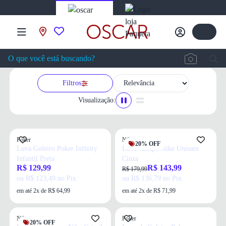
Filtros
Visualização:
Poker
Nike
20% OFF
Luva Goleiro Poker Infinity
Luva Campo Nike Unissex
Infantil Preta
Cinza
R$ 129,99
R$ 143,99
R$ 179,99
ou R$ 123,49 no Pix
ou R$ 136,79 no Pix
em até 2x de R$ 64,99
em até 2x de R$ 71,99
Nike
Poker
20% OFF