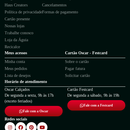
Haus Creators
Cancelamentos
Política de privacidade
Formas de pagamento
Cartão presente
Nossas lojas
Trabalhe conosco
Loja da Águia
Recicalce
Meus acessos
Cartão Oscar - Festcard
Minha conta
Sobre o cartão
Meus pedidos
Pagar fatura
Lista de desejos
Solicitar cartão
Horário de atendimento
Oscar Calçados
Cartão Festcard
De segunda a sexta, 9h às 17h
De segunda a sábado, 9h às 19h
(exceto feriados)
Fale com a Festcard
Fale com a Oscar
Redes sociais