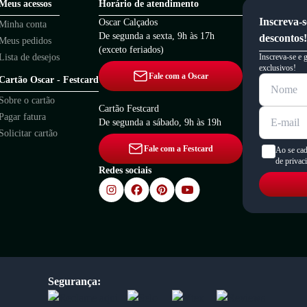
Meus acessos
Horário de atendimento
Inscreva-s
Oscar Calçados
Minha conta
De segunda a sexta, 9h às 17h
descontos!
Meus pedidos
(exceto feriados)
Lista de desejos
Inscreva-se e 
exclusivos!
Fale com a Oscar
Cartão Oscar - Festcard
Sobre o cartão
Cartão Festcard
Pagar fatura
De segunda a sábado, 9h às 19h
Solicitar cartão
Fale com a Festcard
Ao se cad
de privac
Redes sociais
Segurança: