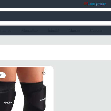
Cartão presente
eminino
Masculino
Infantil
Marcas
Cupons
FF