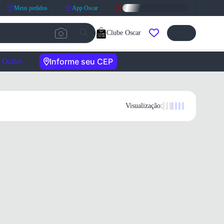
Meus pedidos
App Oscar
Clube Oscar
Informe seu CEP
Outlet
Visualização: