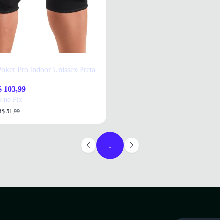
Poker Pro Indoor Unissex Preta
 103,99
9 no Pix
R$ 51,99
1