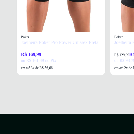
Poker
Poker
Joelheira Poker Pro Power Unissex Preta
Joelheira 
R$ 169,99
R$
R$ 129,99
ou R$ 161,49 no Pix
ou R$ 98,7
em até 3x de R$ 56,66
em até 2x de 