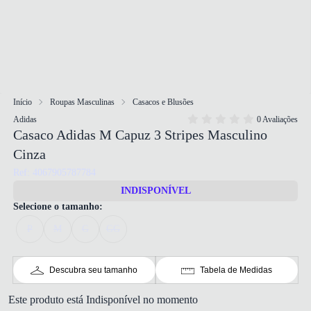
Início
Roupas Masculinas
Casacos e Blusões
Adidas
0 Avaliações
Casaco Adidas M Capuz 3 Stripes Masculino
Cinza
Ref: 4067905787784
INDISPONÍVEL
Selecione o tamanho:
P
M
G
GG
Descubra seu tamanho
Tabela de Medidas
Este produto está Indisponível no momento