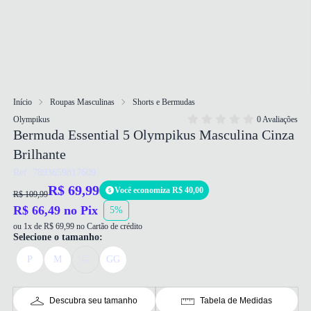
Início
Roupas Masculinas
Shorts e Bermudas
Olympikus
0 Avaliações
Bermuda Essential 5 Olympikus Masculina Cinza
Brilhante
Ref: 7893659817609
R$ 69,99
Você economiza R$ 40,00
R$ 109,99
R$ 66,49 no Pix
5%
ou 1x de R$ 69,99 no Cartão de crédito
Selecione o tamanho:
P
M
G
GG
Descubra seu tamanho
Tabela de Medidas