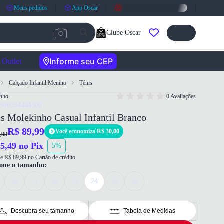
Meus pedidos
App Oscar
Clube Oscar
Informe seu CEP
Outlet
Calçado Infantil Menino
Tênis
nho
0 Avaliações
7900294444500
s Molekinho Casual Infantil Branco
R$ 89,99
Você economiza R$ 30,00
,99
5,49 no Pix
5%
e R$ 89,99 no Cartão de crédito
ione o tamanho:
20
21
22
23
24
25
26
Descubra seu tamanho
Tabela de Medidas