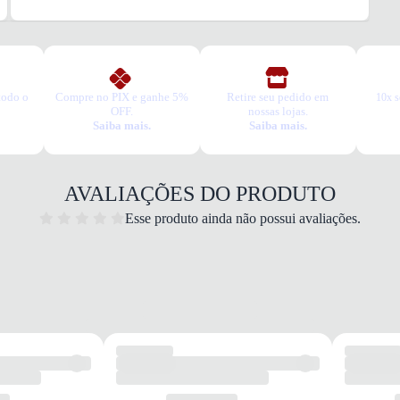
produt
todo o
Compre no PIX e ganhe 5%
Retire seu pedido em
10x s
OFF.
nossas lojas.
Saiba mais.
Saiba mais.
AVALIAÇÕES DO PRODUTO
Esse produto ainda não possui avaliações.