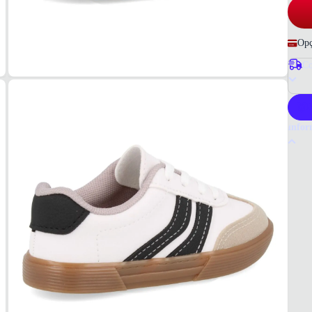
Opç
Co
P
Infor
Por q
O têni
aliado
diário
Tudo o
Branc
MAT
Sinté
COR
Branc
PAL