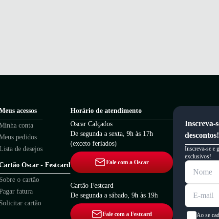
Meus acessos
Horário de atendimento
Inscreva-s
Oscar Calçados
Minha conta
De segunda a sexta, 9h às 17h
descontos!
Meus pedidos
(exceto feriados)
Lista de desejos
Inscreva-se e 
exclusivos!
Fale com a Oscar
Cartão Oscar - Festcard
Sobre o cartão
Cartão Festcard
Pagar fatura
De segunda a sábado, 9h às 19h
Solicitar cartão
Fale com a Festcard
Ao se cad