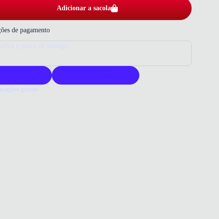
Adicionar a sacola
ões de pagamento
nfira o prazo de entrega
roduto original
Acompanha nota fiscal
mações gerais
ue comprar um tênis Molekinho?
s Molekinho oferece conforto e estilo para crianças. Seu design
 à qualidade garante durabilidade e segurança. Ideal para o uso
, combina praticidade e resistência.
 que você precisa saber sobre Tênis Molekinho Casual Infantil
o
ERIAL
tico/Camurça
o
MILHA