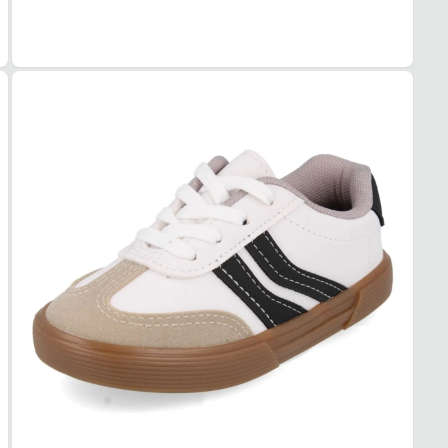
Têxtil
FEC
Cadar
SOL
MAT
Borra
ADE
Alta
AMO
Sim
FOR
MAT
Têxtil
ACO
Médi
USO
TIPO
Casua
Esse t
1. Es
2. Faç
3. Tro
A troc