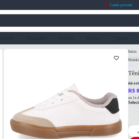
Cartão presente
eminino
Masculino
Infantil
Marcas
Cupons
Início
Moleki
Ref: 
Têni
R$ 119
R$ 8
ou 1x d
Selec
19