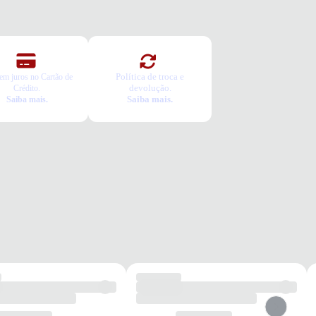
o não sirva.
Política de troca e
em juros no Cartão de
devolução.
Crédito.
Saiba mais.
Saiba mais.