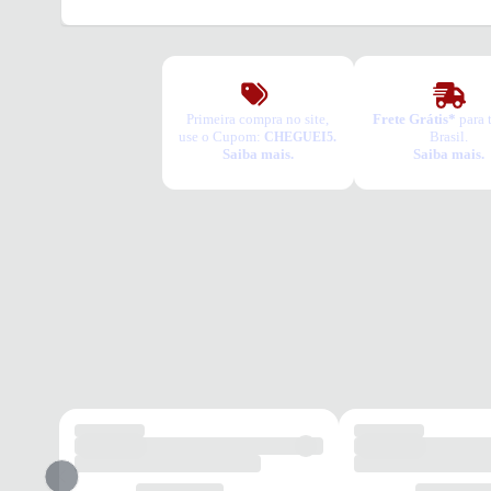
Primeira compra no site,
Frete Grátis*
para 
use o Cupom:
Brasil.
CHEGUEI5.
Saiba mais.
Saiba mais.