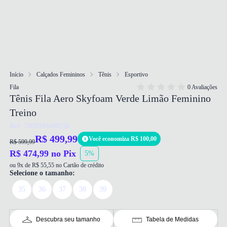
Início
Calçados Femininos
Tênis
Esportivo
Fila
0 Avaliações
Tênis Fila Aero Skyfoam Verde Limão Feminino
Treino
Ref: 7909946498236
R$ 499,99
Você economiza R$ 100,00
R$ 599,99
R$ 474,99 no Pix
5%
ou 9x de R$ 55,55 no Cartão de crédito
Selecione o tamanho:
35
36
37
38
39
Descubra seu tamanho
Tabela de Medidas