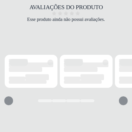
proporciona
suporte
e
durabilidade
, adaptando-se
AVALIAÇÕES DO PRODUTO
ao movimento dos pés.
Para manter seu tênis sempre preservado, limpe com
Esse produto ainda não possui avaliações.
pano úmido e sabão neutro, evitando imersão em
água. Deixe secar à sombra e guarde em local seco e
arejado para conservar o material, o
amortecimento
e
a
durabilidade
do produto.