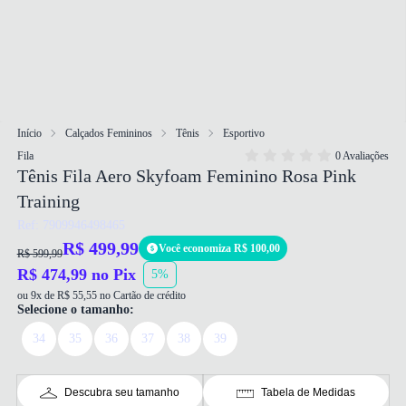
Início
Calçados Femininos
Tênis
Esportivo
Fila
0 Avaliações
Tênis Fila Aero Skyfoam Feminino Rosa Pink
Training
Ref: 7909946498465
R$ 499,99
Você economiza R$ 100,00
R$ 599,99
R$ 474,99 no Pix
5%
ou 9x de R$ 55,55 no Cartão de crédito
Selecione o tamanho:
34
35
36
37
38
39
Descubra seu tamanho
Tabela de Medidas