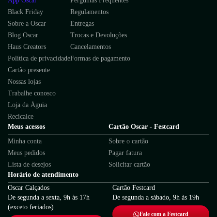
App Oscar
Perguntas Frequentes
Black Friday
Regulamentos
Sobre a Oscar
Entregas
Blog Oscar
Trocas e Devoluções
Haus Creators
Cancelamentos
Política de privacidade
Formas de pagamento
Cartão presente
Nossas lojas
Trabalhe conosco
Loja da Águia
Recicalce
Meus acessos
Cartão Oscar - Festcard
Minha conta
Sobre o cartão
Meus pedidos
Pagar fatura
Lista de desejos
Solicitar cartão
Horário de atendimento
Oscar Calçados
Cartão Festcard
De segunda a sexta, 9h às 17h
De segunda a sábado, 9h às 19h
(exceto feriados)
Fale com a Festcard