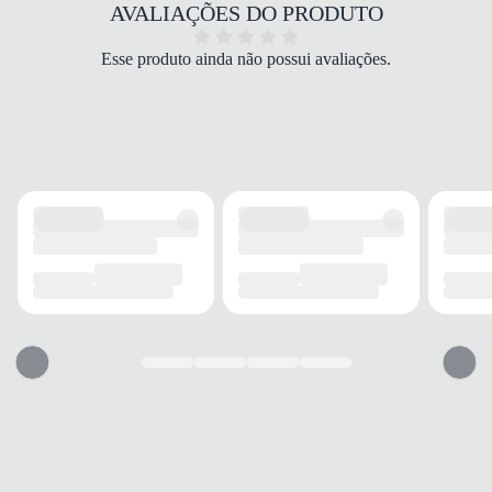
COR
AVALIAÇÕES DO PRODUTO
Branco
PALMILHA
Esse produto ainda não possui avaliações.
EVA
FECHAMENTO
Cadarço
SOLADO
MATERIAL
Borracha
ADERÊNCIA
Alta
AMORTECIMENTO
Médio
FORRO
MATERIAL
Tecido
ACOLCHOAMENTO
Leve
USO