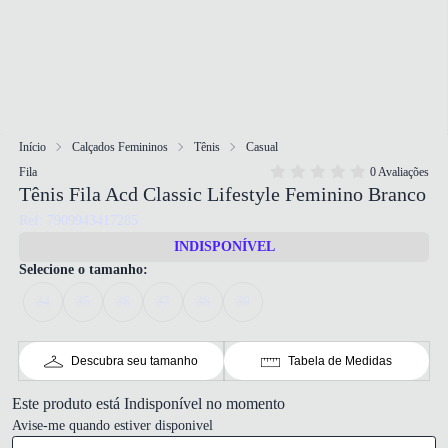
Início
Calçados Femininos
Tênis
Casual
Fila
0 Avaliações
Tênis Fila Acd Classic Lifestyle Feminino Branco
Ref: 7909943417285
INDISPONÍVEL
Selecione o tamanho:
34
35
36
37
38
39
Descubra seu tamanho
Tabela de Medidas
Este produto está Indisponível no momento
Avise-me quando estiver disponivel