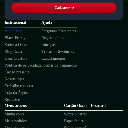
Cadastrar-se
Institucional
Ajuda
App Oscar
Perguntas Frequentes
Black Friday
Regulamentos
Sobre a Oscar
Entregas
Blog Oscar
Trocas e Devoluções
Haus Creators
Cancelamentos
Política de privacidade
Formas de pagamento
Cartão presente
Nossas lojas
Trabalhe conosco
Loja da Águia
Recicalce
Meus acessos
Cartão Oscar - Festcard
Minha conta
Sobre o cartão
Meus pedidos
Pagar fatura
Lista de desejos
Solicitar cartão