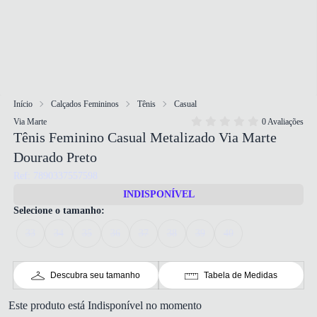
Início
Calçados Femininos
Tênis
Casual
Via Marte
0 Avaliações
Tênis Feminino Casual Metalizado Via Marte
Dourado Preto
Ref: 7890337557598
INDISPONÍVEL
Selecione o tamanho:
33
34
35
36
37
38
39
40
Descubra seu tamanho
Tabela de Medidas
Este produto está Indisponível no momento