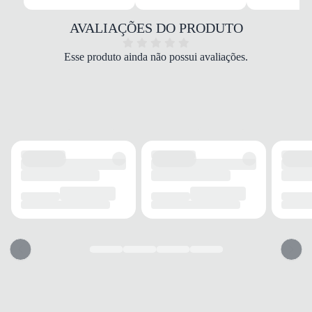
Sintético/Tecido
COR
AVALIAÇÕES DO PRODUTO
Dourado
PALMILHA
Esse produto ainda não possui avaliações.
EVA e Espuma
FECHAMENTO
Cadarço
SOLADO
MATERIAL
Emborrachado
ADERÊNCIA
Alta
AMORTECIMENTO
Médio
FORRO
MATERIAL
Tecido
ACOLCHOAMENTO