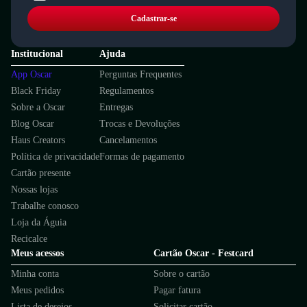
Cadastrar-se
Institucional
Ajuda
App Oscar
Perguntas Frequentes
Black Friday
Regulamentos
Sobre a Oscar
Entregas
Blog Oscar
Trocas e Devoluções
Haus Creators
Cancelamentos
Política de privacidade
Formas de pagamento
Cartão presente
Nossas lojas
Trabalhe conosco
Loja da Águia
Recicalce
Meus acessos
Cartão Oscar - Festcard
Minha conta
Sobre o cartão
Meus pedidos
Pagar fatura
Lista de desejos
Solicitar cartão