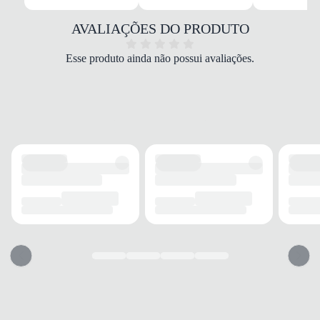
Sintético
COR
AVALIAÇÕES DO PRODUTO
Bege
DROP
Esse produto ainda não possui avaliações.
Drop médio
FECHAMENTO
Cadarço
SOLADO
MATERIAL
Borracha
ADERÊNCIA
Alta
AMORTECIMENTO
Com amortecimento
FORRO
MATERIAL
Poliéster
ACOLCHOAMENTO