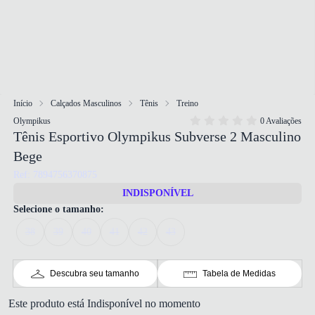
Início
Calçados Masculinos
Tênis
Treino
Olympikus
0 Avaliações
Tênis Esportivo Olympikus Subverse 2 Masculino
Bege
Ref: 7894756370875
INDISPONÍVEL
Selecione o tamanho:
38
39
40
41
42
43
Descubra seu tamanho
Tabela de Medidas
Este produto está Indisponível no momento