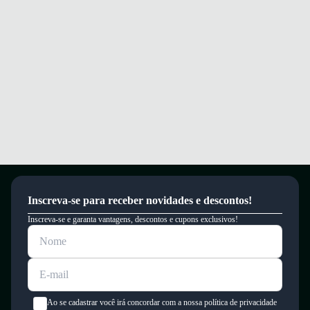
durabilidade.
Conforto e segurança para seus treinos e uso diário com tecnologia
avançada.
Garantia
Este produto possui uma garantia contra defeitos de fabricação válida por
um período de 90 dias.
Inscreva-se para receber novidades e descontos!
Inscreva-se e garanta vantagens, descontos e cupons exclusivos!
Ao se cadastrar você irá concordar com a nossa política de privacidade