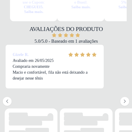
use o Cupom:
o Brasil.
5% OF
Tudo o que você precisa saber sobre Tênis de Treino Fila Efecto
Saiba mais.
Saiba m
CHEGUEI5.
Masculino Vermelho
Saiba mais.
MATERIAL
Mesh/Sintético
COR
AVALIAÇÕES DO PRODUTO
Vermelho
PALMILHA
5.0/5.0 - Baseado em 1 avaliações
Removível EVA
FECHAMENTO
Gizele R.
Cadarço
Avaliado em 26/05/2025
Compraria novamente
Macio e confortável, fila não está deixando a
desejar nesse tênis
SOLADO
MATERIAL
EVA
ADERÊNCIA
Alta
AMORTECIMENTO
Com amortecimento
FORRO