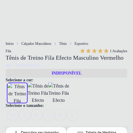
Início
Calçados Masculinos
Tênis
Esportivo
Fila
1 Avaliações
Tênis de Treino Fila Efecto Masculino Vermelho
Ref: 7909943384952
INDISPONÍVEL
Selecione a cor:
Selecione o tamanho:
38
39
40
41
42
43
Descubra seu tamanho
Tabela de Medidas