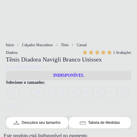
Início
Calçados Masculinos
Tênis
Casual
Diadora
1 Avaliações
Tênis Diadora Navigli Branco Unissex
Ref: 7908578637853
INDISPONÍVEL
Selecione o tamanho:
34
35
36
37
38
39
40
41
42
43
44
Descubra seu tamanho
Tabela de Medidas
Este produto está Indisponível no momento