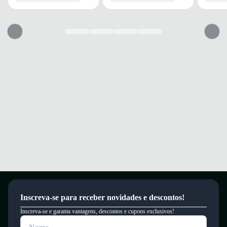
Garantia
Este produto possui uma garantia contra defeitos de fabricação válida por
um período de 90 dias.
Inscreva-se para receber novidades e descontos!
Inscreva-se e garanta vantagens, descontos e cupons exclusivos!