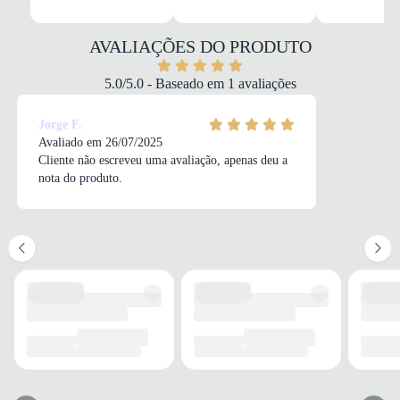
MATERIAL
Sintético
COR
AVALIAÇÕES DO PRODUTO
Branco
DROP
5.0/5.0 - Baseado em 1 avaliações
Médio
FECHAMENTO
Jorge F.
Cadarço
Avaliado em 26/07/2025
Cliente não escreveu uma avaliação, apenas deu a
nota do produto.
SOLADO
MATERIAL
Borracha
ADERÊNCIA
Alta
AMORTECIMENTO
Médio
FORRO
MATERIAL
Têxtil
TECNOLOGIA