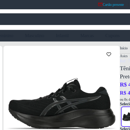
Cartão presente
eminino
Masculino
Infantil
Marcas
Cupons
Início
Asics
Ref: 
Têni
Pret
R$ 
R$ 4
ou 8x d
Seleci
Selec