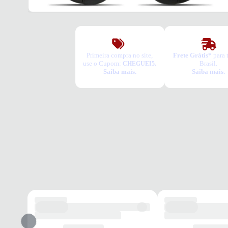
Primeira compra no site,
Frete Grátis*
para 
use o Cupom:
Brasil.
CHEGUEI5.
Saiba mais.
Saiba mais.