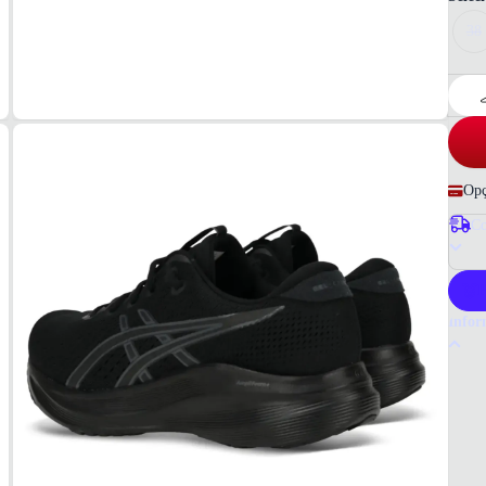
38
Opç
Co
P
Infor
Por q
O têni
física
impact
duráve
Tudo o