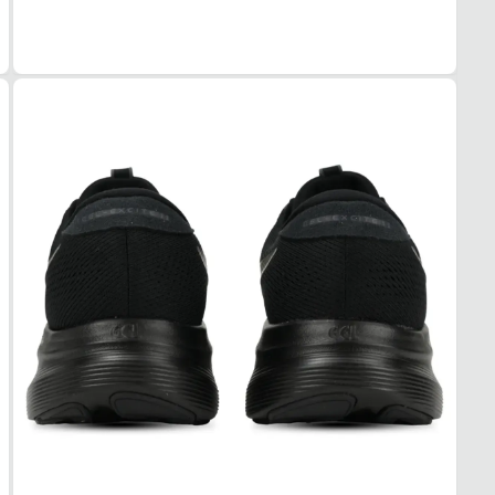
Mascu
MAT
Malha
COR
Preto
DRO
8 mm
FEC
Cadar
SOL
MAT
Borra
ADE
Alta
AMO
Com a
FOR
MAT
Espu
TEC
Orthol
ACO