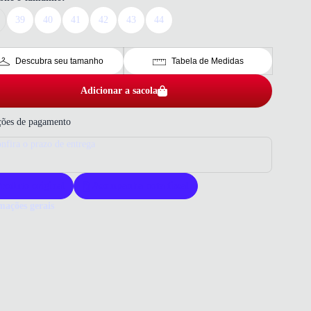
39
40
41
42
43
44
Descubra seu tamanho
Tabela de Medidas
Adicionar a sacola
ões de pagamento
nfira o prazo de entrega
roduto original
Acompanha nota fiscal
mações gerais
ue comprar um tênis Asics?
s Asics Gel Excite 11 oferece conforto e desempenho para atividades
s e uso diário. Sua tecnologia de amortecimento garante absorção de
os e suavidade na pisada. Escolha Asics para um calçado confiável e
l.
 que você precisa saber sobre Tênis Running Asics Gel Excite 11