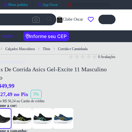
Meus pedidos
App Oscar
Clube Oscar
Informe seu CEP
Outlet
Calçados Masculinos
Tênis
Corrida e Caminhada
0 Avaliações
7908744934649
s De Corrida Asics Gel-Excite 11 Masculino
o
449,99
27,49 no Pix
5%
e R$ 56,24 no Cartão de crédito
one a cor:
ione o tamanho: