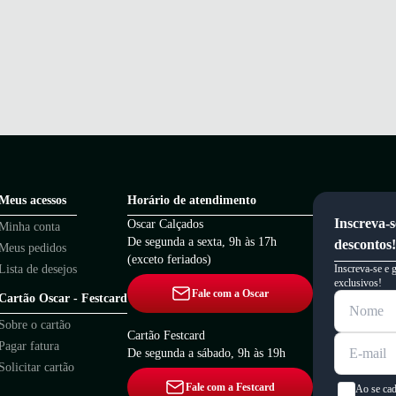
Meus acessos
Horário de atendimento
Inscreva-s
Oscar Calçados
Minha conta
De segunda a sexta, 9h às 17h
descontos!
Meus pedidos
(exceto feriados)
Lista de desejos
Inscreva-se e 
exclusivos!
Fale com a Oscar
Cartão Oscar - Festcard
Sobre o cartão
Cartão Festcard
Pagar fatura
De segunda a sábado, 9h às 19h
Solicitar cartão
Fale com a Festcard
Ao se cad