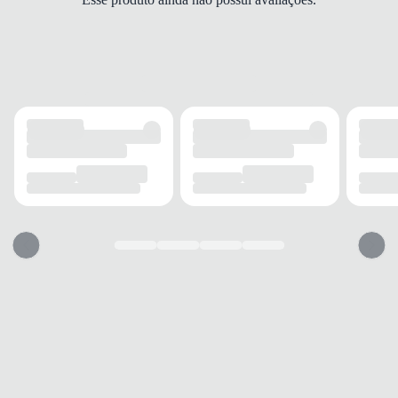
PALMILHA
EVA
FECHAMENTO
Cadarço
SOLADO
MATERIAL
Borracha
ADERÊNCIA
Alta
AMORTECIMENTO
Amortecimento
FORRO
MATERIAL
Tecido
TECNOLOGIA
Respirável
ACOLCHOAMENTO
Acolchoado