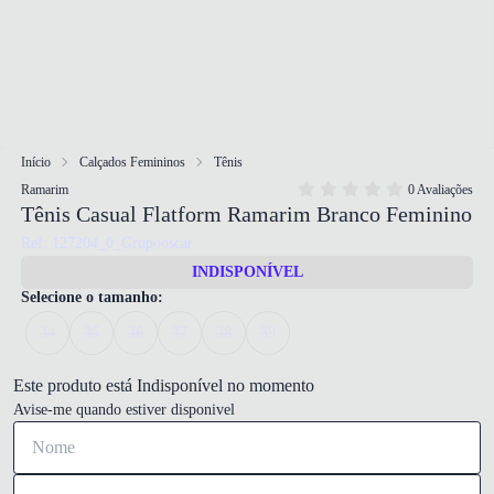
Início
Calçados Femininos
Tênis
Ramarim
0 Avaliações
Tênis Casual Flatform Ramarim Branco Feminino
Ref: 127204_0_Grupooscar
INDISPONÍVEL
Selecione o tamanho:
34
35
36
37
38
39
Este produto está Indisponível no momento
Avise-me quando estiver disponivel