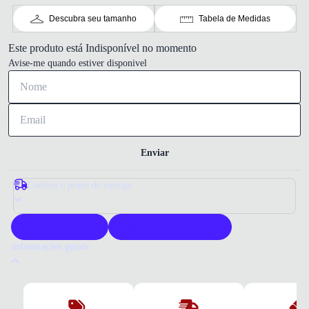
Descubra seu tamanho
Tabela de Medidas
Este produto está Indisponível no momento
Avise-me quando estiver disponivel
Enviar
Confira o prazo de entrega
Produto original
Acompanha nota fiscal
Informações gerais
Por que comprar um tênis Coca-Cola?
O tênis Coca-Cola Calçados oferece qualidade e estilo com material
sintético resistente. Proporciona conforto e design exclusivo para o dia a