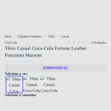
Início
Calçados Femininos
Tênis
Casual
Coca Cola
0 Avaliações
Tênis Casual Coca-Cola Fortune Leather
Feminino Marrom
Ref: 7909887731966
INDISPONÍVEL
Selecione a cor:
Selecione o tamanho:
34
35
36
37
38
39