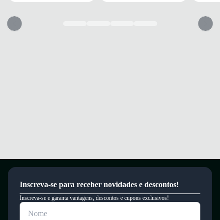
Palmilha em EVA que proporciona conforto prolongado.
Solado antiderrapante para maior segurança e estabilidade.
Sinta conforto e segurança a cada passo com este tênis exclusivo.
Garantia
Este produto possui uma garantia contra defeitos de fabricação válida por
um período de 90 dias.
Inscreva-se para receber novidades e descontos!
Inscreva-se e garanta vantagens, descontos e cupons exclusivos!