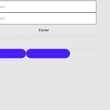
Enviar
nfira o prazo de entrega
roduto original
Acompanha nota fiscal
mações gerais
ue comprar um tênis Asics?
s Asics Sparta 2 oferece tecnologia avançada para conforto e
enho. Ele é ideal para quem busca durabilidade e estilo em calçados
ivos. Sua construção garante amortecimento eficiente e suporte para
ades diárias.
 que você precisa saber sobre Tênis Asics Sparta 2 Masculino Azul
ERIAL