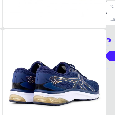
Co
P
Infor
Por q
O Têni
desemp
esport
ativid
Tudo o
MAT
Mesh