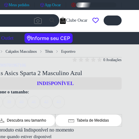
Meus pedidos
App Oscar
Clube Oscar
Informe seu CEP
Outlet
Calçados Masculinos
Tênis
Esportivo
0 Avaliações
7909701967106
s Asics Sparta 2 Masculino Azul
INDISPONÍVEL
ione o tamanho:
39
40
41
42
43
Descubra seu tamanho
Tabela de Medidas
produto está Indisponível no momento
-me quando estiver disponivel