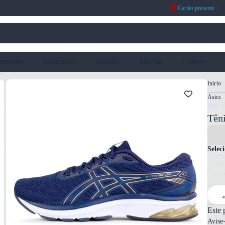
Cartão presente
eminino
Masculino
Infantil
Marcas
Cupons
Início
Asics
Ref: 
Têni
Selec
38
Este 
Avise