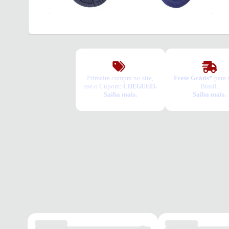
Primeira compra no site,
Frete Grátis*
para 
use o Cupom:
Brasil.
CHEGUEI5.
Saiba mais.
Saiba mais.