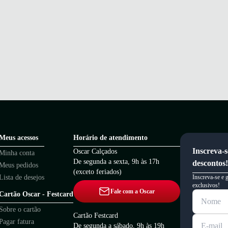
Meus acessos
Horário de atendimento
Inscreva-s
Oscar Calçados
Minha conta
De segunda a sexta, 9h às 17h
descontos!
Meus pedidos
(exceto feriados)
Lista de desejos
Inscreva-se e 
exclusivos!
Fale com a Oscar
Cartão Oscar - Festcard
Sobre o cartão
Cartão Festcard
Pagar fatura
De segunda a sábado, 9h às 19h