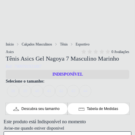
Início
Calçados Masculinos
Tênis
Esportivo
Asics
0 Avaliações
Tênis Asics Gel Nagoya 7 Masculino Marinho
Ref: 7909701921887
INDISPONÍVEL
Selecione o tamanho:
38
39
40
41
42
43
44
Descubra seu tamanho
Tabela de Medidas
Este produto está Indisponível no momento
Avise-me quando estiver disponivel