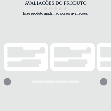
COR
AVALIAÇÕES DO PRODUTO
Marinho
PALMILHA
Esse produto ainda não possui avaliações.
Espuma EVA
FECHAMENTO
Cadarço
SOLADO
MATERIAL
Borracha
ADERÊNCIA
Alta
AMORTECIMENTO
GEL™
FORRO
MATERIAL
Têxtil
ACOLCHOAMENTO
Leve
TECNOLOGIA