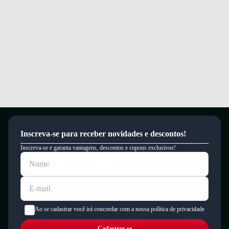
Conforto e segurança para suas passadas, seja no treino ou no dia a dia.
Garantia
Este produto possui uma garantia contra defeitos de fabricação válida por
um período de 90 dias.
Inscreva-se para receber novidades e descontos!
Inscreva-se e garanta vantagens, descontos e cupons exclusivos!
Ao se cadastrar você irá concordar com a nossa política de privacidade
Cadastrar-se