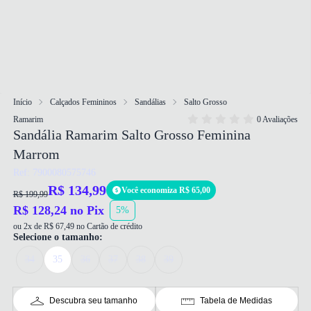
Início
Calçados Femininos
Sandálias
Salto Grosso
Ramarim
0 Avaliações
Sandália Ramarim Salto Grosso Feminina
Marrom
Ref: 7900080575746
R$ 134,99
Você economiza R$ 65,00
R$ 199,99
R$ 128,24 no Pix
5%
ou 2x de R$ 67,49 no Cartão de crédito
Selecione o tamanho:
34
35
36
37
38
39
Descubra seu tamanho
Tabela de Medidas