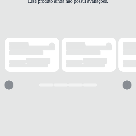
Esse produto ainda não possui avaliações.
Grosso
ALTURA DO SALTO
Baixo
SOLADO
MATERIAL
Borracha
ADERÊNCIA
Alta
AMORTECIMENTO
Médio
FECHAMENTO
TIPO
Fivela
POSIÇÃO
Lateral
BICO
TIPO
Aberto