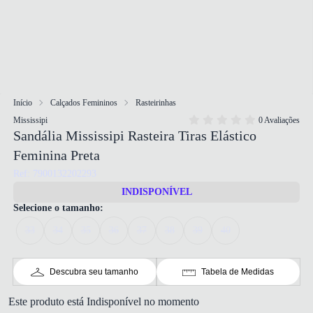
Início
Calçados Femininos
Rasteirinhas
Mississipi
0 Avaliações
Sandália Mississipi Rasteira Tiras Elástico
Feminina Preta
Ref: 7900132202293
INDISPONÍVEL
Selecione o tamanho:
33
34
35
36
37
38
39
40
Descubra seu tamanho
Tabela de Medidas
Este produto está Indisponível no momento