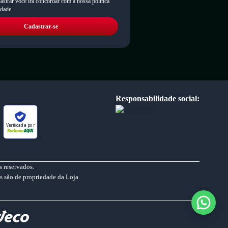
astrar você irá concordar com a nossa política
idade
Cadastrar-se
Responsabilidade social:
Verificada por
 reservados.
s são de propriedade da Loja.