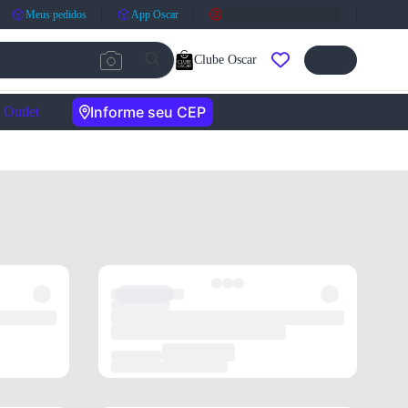
Meus pedidos
App Oscar
Clube Oscar
Informe seu CEP
Outlet