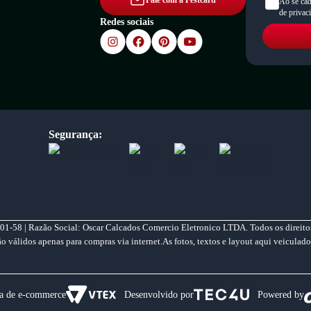
Fale com a Festcard
Ao se cad
de privac
Redes sociais
Segurança:
01-58 | Razão Social: Oscar Calcados Comercio Eletronico LTDA. Todos os direitos
válidos apenas para compras via internet.As fotos, textos e layout aqui veiculado
a de e-commerce
Desenvolvido por
Powered by