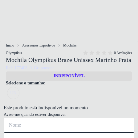
Início
Acessórios Esportivos
Mochilas
Olympikus
0 Avaliações
Mochila Olympikus Braze Unissex Marinho Prata
Ref: 177408_0_Grupooscar
INDISPONÍVEL
Selecione o tamanho:
UN
Este produto está Indisponível no momento
Avise-me quando estiver disponivel