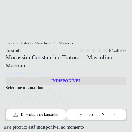
Início
Calçados Masculinos
Mocassins
Constantino
0 Avaliações
Mocassim Constantino Tratorado Masculino
Marrom
Ref: 7909798780923
INDISPONÍVEL
Selecione o tamanho:
38
39
40
41
42
43
Descubra seu tamanho
Tabela de Medidas
Este produto está Indisponível no momento