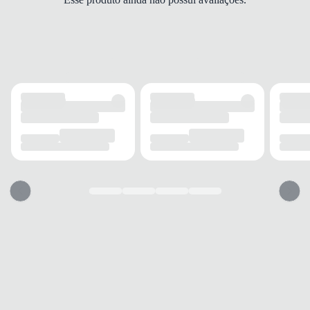
Cano alto
ESPESSURA
Média
ACABAMENTO
Elasticidade
Alta
Respirabilidade
Média
Acolchoamento
Localizado
INFORMAÇÃO ADICIONAL
Tecnologia
Aeroready
Quantidade
1 par
USO
TIPO
Esporte